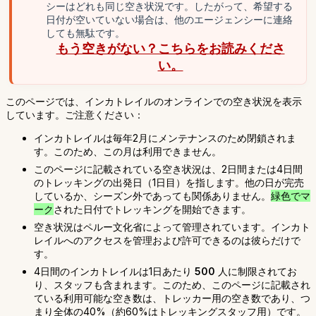
シーはどれも同じ空き状況です。したがって、希望する
日付が空いていない場合は、他のエージェンシーに連絡
しても無駄です。
もう空きがない？こちらをお読みくださ
い。
このページでは、インカトレイルのオンラインでの空き状況を表示
しています。ご注意ください：
インカトレイルは毎年2月にメンテナンスのため閉鎖されま
す。このため、この月は利用できません。
このページに記載されている空き状況は、2日間または4日間
のトレッキングの出発日（1日目）を指します。他の日が完売
しているか、シーズン外であっても関係ありません。
緑色でマ
ーク
された日付でトレッキングを開始できます。
空き状況はペルー文化省によって管理されています。インカト
レイルへのアクセスを管理および許可できるのは彼らだけで
す。
4日間のインカトレイルは1日あたり
500
人に制限されてお
り、スタッフも含まれます。このため、このページに記載され
ている利用可能な空き数は、トレッカー用の空き数であり、つ
まり全体の40%（約60%はトレッキングスタッフ用）です。