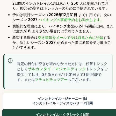
2日間のインカトレイルは1日あたり
250
人に制限されてお
り、100%の空きはトレッカーのために予約されています。
予約は現行シーズン（
2026年12月31日
まで）用です。次の
シーズン
2027
ハイキングの事前予約をお勧めします。
実際的な理由により、ハイキング出発の
24
時間前以内、また
は空きが
8
より少ない場合には予約できません。
希望する場合は
空き情報をメールで受け取るために登録
する
か、新しいシーズン
2027
が始まった際に通知を受け取るこ
とができます。
特定の日付に空きが取れなかった方には、代替トレック
として
サルカンタイ・マジェスティック
トレックをご
提供しており、3月15日から12月31日まで利用可能で
す。または
マチュピチュツアー
もございます。
インカトレイル・ジャーニー 1日
インカトレイル・ディスカバリー 2日間
インカトレイル・クラシック 4日間