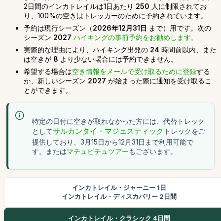
2日間のインカトレイルは1日あたり
250
人に制限されてお
り、100%の空きはトレッカーのために予約されています。
予約は現行シーズン（
2026年12月31日
まで）用です。次の
シーズン
2027
ハイキングの事前予約をお勧めします。
実際的な理由により、ハイキング出発の
24
時間前以内、また
は空きが
8
より少ない場合には予約できません。
希望する場合は
空き情報をメールで受け取るために登録
する
か、新しいシーズン
2027
が始まった際に通知を受け取るこ
とができます。
特定の日付に空きが取れなかった方には、代替トレック
として
サルカンタイ・マジェスティック
トレックをご
提供しており、3月15日から12月31日まで利用可能で
す。または
マチュピチュツアー
もございます。
インカトレイル・ジャーニー 1日
インカトレイル・ディスカバリー 2日間
インカトレイル・クラシック 4日間