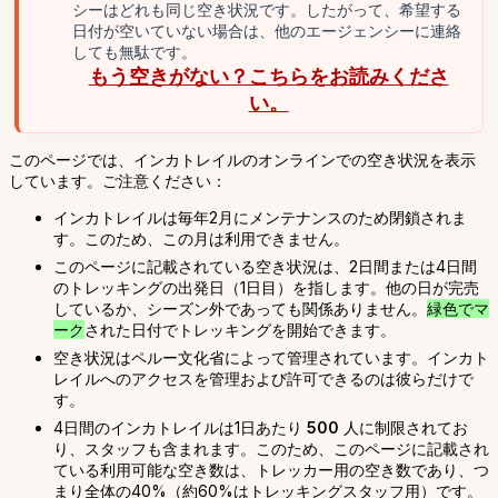
シーはどれも同じ空き状況です。したがって、希望する
日付が空いていない場合は、他のエージェンシーに連絡
しても無駄です。
もう空きがない？こちらをお読みくださ
い。
このページでは、インカトレイルのオンラインでの空き状況を表示
しています。ご注意ください：
インカトレイルは毎年2月にメンテナンスのため閉鎖されま
す。このため、この月は利用できません。
このページに記載されている空き状況は、2日間または4日間
のトレッキングの出発日（1日目）を指します。他の日が完売
しているか、シーズン外であっても関係ありません。
緑色でマ
ーク
された日付でトレッキングを開始できます。
空き状況はペルー文化省によって管理されています。インカト
レイルへのアクセスを管理および許可できるのは彼らだけで
す。
4日間のインカトレイルは1日あたり
500
人に制限されてお
り、スタッフも含まれます。このため、このページに記載され
ている利用可能な空き数は、トレッカー用の空き数であり、つ
まり全体の40%（約60%はトレッキングスタッフ用）です。