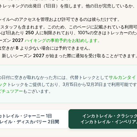
トレッキングの出発日（1日目）を指します。他の日が完売しているか
レイルへのアクセスを管理および許可できるのは彼らだけです。
スタッフも含まれます。このため、このページに記載されている利用可
ルは1日あたり
250
人に制限されており、100%の空きはトレッカーの
ーズン
2027
ハイキングの事前予約をお勧めします。
は空きが
8
より少ない場合には予約できません。
、新しいシーズン
2027
が始まった際に通知を受け取ることができます
の日付に空きが取れなかった方には、代替トレックとして
サルカンタイ
ック
トレックをご提供しており、3月15日から12月31日まで利用可能で
ピチュツアー
もございます。
カトレイル・ジャーニー 1日
インカトレイル・クラシック
レイル・ディスカバリー 2日間
インカトレイル・インペリアル