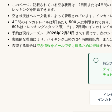
このページに記載されている空き状況は、2日間または4日間の
レッキングを開始できます。
空き状況はペルー文化省によって管理されています。インカト
4日間のインカトレイルは1日あたり
500
人に制限されており、
60%はトレッキングスタッフ用）です。2日間のインカトレイ
予約は現行シーズン（
2026年12月31日
まで）用です。次のシ
実際的な理由により、ハイキング出発の
24
時間前以内、また
希望する場合は
空き情報をメールで受け取るために登録
するか
特定
ティ
チュ
イン
インカト