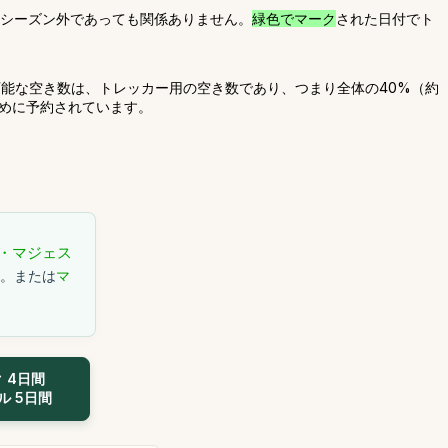
、シーズン外であっても関係ありません。
緑色でマーク
された日付でト
能な空き数は、トレッカー用の空き数であり、つまり全体の40%（約
ために予約されています。
。
・マジェス
す。または
マ
 4日間
 5日間