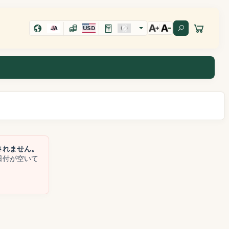
JA
USD
されません。
日付が空いて