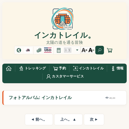
インカトレイル。
太陽の道を通る冒険
JA
USD
トレッキング
予約
インカトレイル
情報
カスタマーサービス
フォトアルバム: インカトレイル
46,4K
◄ 前へ。
上へ。 ▲
次 ►