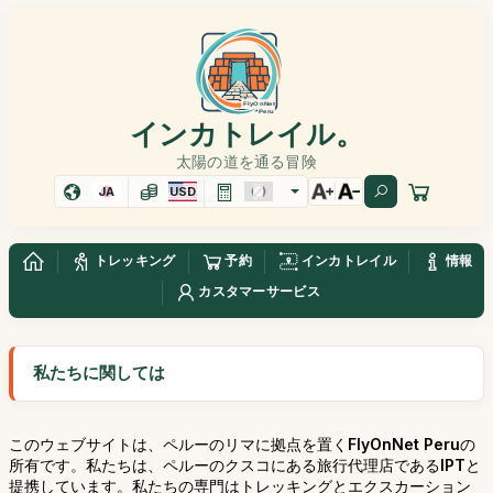
インカトレイル。
太陽の道を通る冒険
JA
USD
トレッキング
予約
インカトレイル
情報
カスタマーサービス
私たちに関しては
このウェブサイトは、ペルーのリマに拠点を置く
FlyOnNet Peru
の
所有です。私たちは、ペルーのクスコにある旅行代理店である
IPT
と
提携しています。私たちの専門はトレッキングとエクスカーション