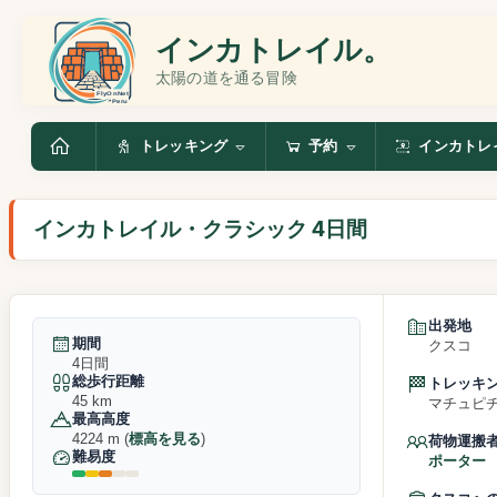
インカトレイル。
太陽の道を通る冒険
トレッキング
予約
インカトレ
インカトレイル・クラシック 4日間
出発地
期間
クスコ
4日間
総歩行距離
トレッキ
45 km
マチュピチュ
最高高度
4224 m (
標高を見る
)
荷物運搬
難易度
ポーター