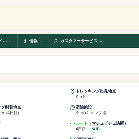
イル
情報
カスタマーサービス
トレッキング出発地点
Km 82
ング到着地点
宿泊施設
 (4日目)
3つのキャンプ場
者
ルート
（マチュピチュ訪問）
4日目:
1B