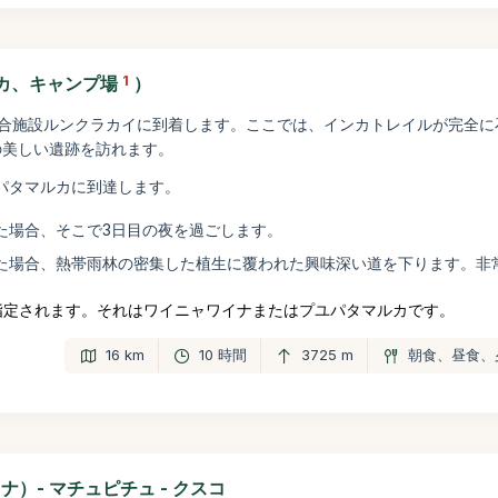
カ、キャンプ場
1
）
複合施設ルンクラカイに到着します。ここでは、インカトレイルが完全に
の美しい遺跡を訪れます。
パタマルカに到達します。
た場合、そこで3日目の夜を過ごします。
た場合、熱帯雨林の密集した植生に覆われた興味深い道を下ります。非
指定されます。それはワイニャワイナまたはプユパタマルカです。
16 km
10 時間
3725 m
朝食、昼食、
ナ）- マチュピチュ - クスコ