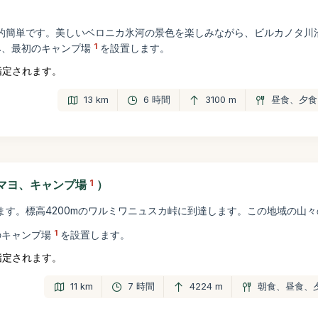
的簡単です。美しいベロニカ氷河の景色を楽しみながら、ビルカノタ川
1
み、最初のキャンプ場
を設置します。
指定されます。
13 km
6 時間
3100 m
昼食、夕食
マヨ、キャンプ場
1
）
ます。標高4200mのワルミワニュスカ峠に到達します。この地域の山
1
のキャンプ場
を設置します。
指定されます。
11 km
7 時間
4224 m
朝食、昼食、