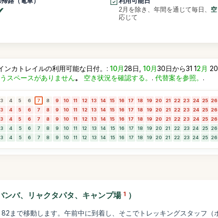
の帰路（電車）
利用可能日
2月を除き、年間を通じて毎日、
空
応じて
インカトレイルの利用可能な日付。:
10月
28日,
10月
30日から31 1
2月
2
うスペースがありません
。
空き状況を確認する。
.
代替案を参照。
.
3
4
5
6
7
8
9
10
11
12
13
14
15
16
17
18
19
20
21
22
23
24
25
26
3
4
5
6
7
8
9
10
11
12
13
14
15
16
17
18
19
20
21
22
23
24
25
26
3
4
5
6
7
8
9
10
11
12
13
14
15
16
17
18
19
20
21
22
23
24
25
26
3
4
5
6
7
8
9
10
11
12
13
14
15
16
17
18
19
20
21
22
23
24
25
26
3
4
5
6
7
8
9
10
11
12
13
14
15
16
17
18
19
20
21
22
23
24
25
26
ャバンバ、リャクタパタ、キャンプ場
1
）
m 82まで移動します。午前中に到着し、そこでトレッキングスタッフ