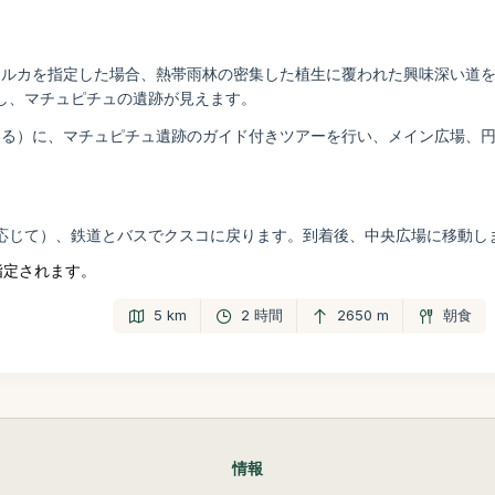
マルカを指定した場合、熱帯雨林の密集した植生に覆われた興味深い道を
し、マチュピチュの遺跡が見えます。
よる）に、マチュピチュ遺跡のガイド付きツアーを行い、メイン広場、
応じて）、鉄道とバスでクスコに戻ります。到着後、中央広場に移動し
指定されます。
5 km
2 時間
2650 m
朝食
情報