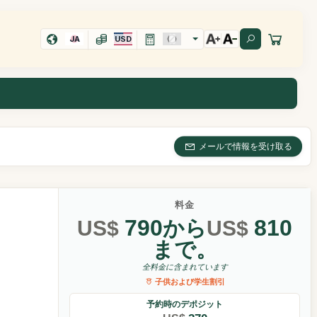
JA
USD
メールで情報を受け取る
料金
790
810
US$
から
US$
まで。
全料金に含まれています
子供および学生割引
予約時のデポジット