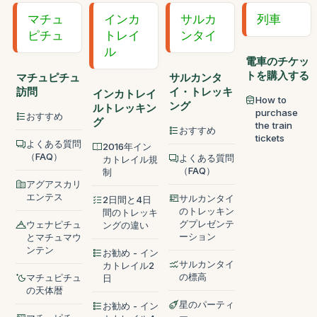
マチュ
インカ
サルカ
列車
ピチュ
トレイ
ンタイ
ル
電車のチケッ
トを購入する
マチュピチュ
サルカンタ
訪問
イ・トレッキ
インカトレイ
How to
ング
ルトレッキン
purchase
おすすめ
グ
the train
おすすめ
tickets
よくある質問
2016年イン
（FAQ）
よくある質問
カトレイル規
（FAQ）
制
アグアスカリ
エンテス
サルカンタイ
2日間と4日
のトレッキン
間のトレッキ
グプレゼンテ
ウェナピチュ
ングの違い
ーション
とマチュマウ
ンテン
お勧め - イン
サルカンタイ
カトレイル2
の標高
マチュピチュ
日
の天体暦
星のパーティ
お勧め - イン