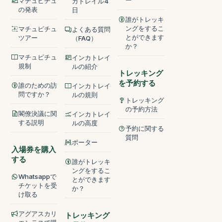
ー
マチュピチュ
カトレイル4
の発表
日
誰がトレッキ
ングをするこ
マチュピチュ
よくある質問
とができます
ツアー
（FAQ）
か？
マチュピチュ
インカトレイ
規制
ルの紹介
トレッキング
を予約する
誰のための訪
インカトレイ
問ですか？
ルの規則
トレッキング
の予約方法
閣僚決議に関
インカトレイ
する説明
ルの高度
予約に関する
質問
ポーター
入場券を購入
する
誰がトレッキ
ングをするこ
Whatsappで
とができます
チケットを受
か？
け取る
アグアスカリ
トレッキング