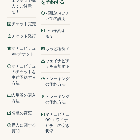
エンテスで購
を予約する
入：ご注意
を！
2回払いにつ
いての説明
チケット完売
いつ予約す
チケット発行
る？
マチュピチュ
もっと場所？
VIPチケット
ウェイナピチ
マチュピチュ
ュを追加する
のチケットを
事前予約する
トレッキング
方法
の予約方法
入場券の購入
トレッキング
方法
の予約方法
情報の変更
マチュピチュ
09 + ワイナ
購入に関する
ピチュの空き
質問
状況