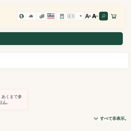
JA
USD
、あくまで参
せん
。
すべて非表示。