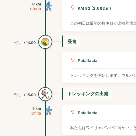
8 km
KM 82 (2,682 m)
03:00
この初日は最初の数キロが比較的簡
昼食
Patallacta
トレッキングを開始します。ウルバ
トレッキングの出発
5 km
Patallacta
01:45
私たちはワイリャバンバに向かい、