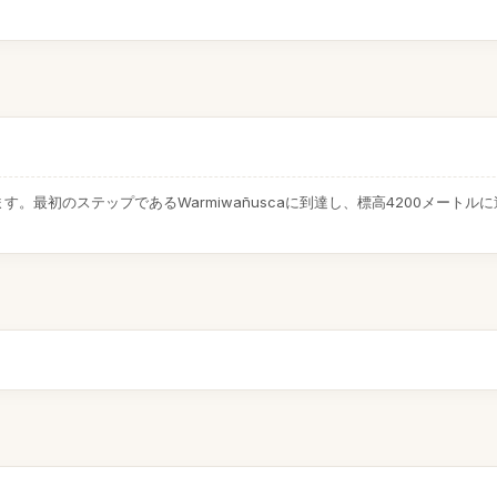
す。最初のステップであるWarmiwañuscaに到達し、標高4200メー