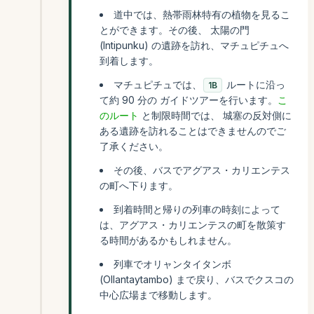
道中では、熱帯雨林特有の植物を見るこ
とができます。その後、 太陽の門
(Intipunku) の遺跡を訪れ、マチュピチュへ
到着します。
マチュピチュでは、
ルートに沿っ
1B
て約 90 分の ガイドツアーを行います。
こ
のルート
と制限時間では、 城塞の反対側に
ある遺跡を訪れることはできませんのでご
了承ください。
その後、バスでアグアス・カリエンテス
の町へ下ります。
到着時間と帰りの列車の時刻によって
は、アグアス・カリエンテスの町を散策す
る時間があるかもしれません。
列車でオリャンタイタンボ
(Ollantaytambo) まで戻り、バスでクスコの
中心広場まで移動します。