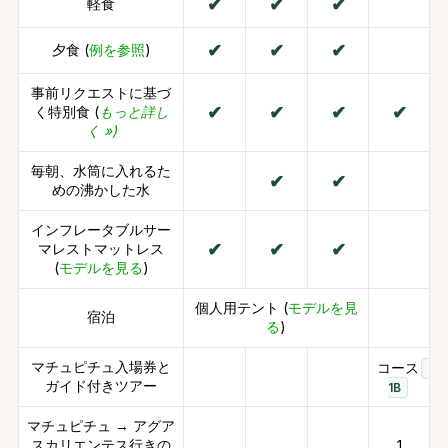
軽食
夕食 (
例を参照
)
事前リクエストに基づ
く特別食 (
もっと詳し
く »)
毎朝、水筒に入れるた
めの沸かした水
インフレータブルサー
マレストマットレス
(
モデルを見る
)
個人用テント (
モデルを見
宿泊
る
)
マチュピチュ入場券と
コース
ガイド付きツアー
1B
マチュピチュ → アグア
スカリエンテス行きの
1