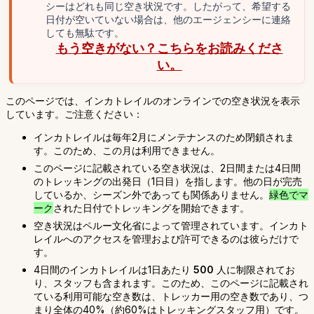
シーはどれも同じ空き状況です。したがって、希望する
日付が空いていない場合は、他のエージェンシーに連絡
しても無駄です。
もう空きがない？こちらをお読みくださ
い。
このページでは、インカトレイルのオンラインでの空き状況を表示
しています。ご注意ください：
インカトレイルは毎年2月にメンテナンスのため閉鎖されま
す。このため、この月は利用できません。
このページに記載されている空き状況は、2日間または4日間
のトレッキングの出発日（1日目）を指します。他の日が完売
しているか、シーズン外であっても関係ありません。
緑色でマ
ーク
された日付でトレッキングを開始できます。
空き状況はペルー文化省によって管理されています。インカト
レイルへのアクセスを管理および許可できるのは彼らだけで
す。
4日間のインカトレイルは1日あたり
500
人に制限されてお
り、スタッフも含まれます。このため、このページに記載され
ている利用可能な空き数は、トレッカー用の空き数であり、つ
まり全体の40%（約60%はトレッキングスタッフ用）です。