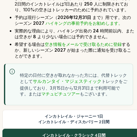
2日間のインカトレイルは1日あたり
250
人に制限されてお
り、100%の空きはトレッカーのために予約されています。
予約は現行シーズン（
2026年12月31日
まで）用です。次の
シーズン
2027
ハイキングの事前予約をお勧めします。
実際的な理由により、ハイキング出発の
24
時間前以内、また
は空きが
8
より少ない場合には予約できません。
希望する場合は
空き情報をメールで受け取るために登録
する
か、新しいシーズン
2027
が始まった際に通知を受け取るこ
とができます。
特定の日付に空きが取れなかった方には、代替トレック
として
サルカンタイ・マジェスティック
トレックをご
提供しており、3月15日から12月31日まで利用可能で
す。または
マチュピチュツアー
もございます。
インカトレイル・ジャーニー 1日
インカトレイル・ディスカバリー 2日間
インカトレイル・クラシック 4日間