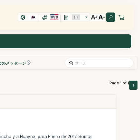
JA
USD
次のメッセージ
Page 1 of 1
1
icchu y a Huayna, para Enero de 2017. Somos