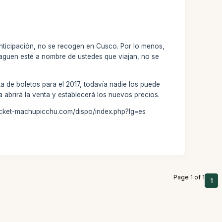
nticipación, no se recogen en Cusco. Por lo menos,
paguen esté a nombre de ustedes que viajan, no se
ta de boletos para el 2017, todavía nadie los puede
 abrirá la venta y establecerá los nuevos precios.
w.ticket-machupicchu.com/dispo/index.php?lg=es
Page 1 of 1
1