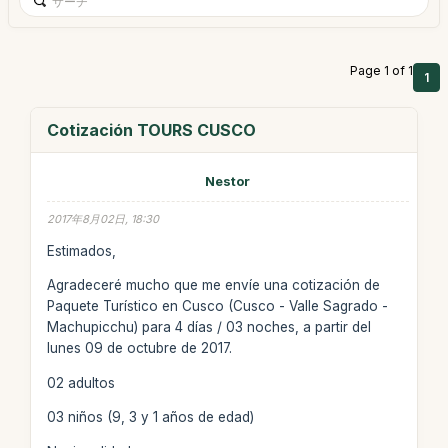
Page 1 of 1
1
Cotización TOURS CUSCO
Nestor
2017年8月02日, 18:30
Estimados,
Agradeceré mucho que me envíe una cotización de
Paquete Turístico en Cusco (Cusco - Valle Sagrado -
Machupicchu) para 4 días / 03 noches, a partir del
lunes 09 de octubre de 2017.
02 adultos
03 niños (9, 3 y 1 años de edad)