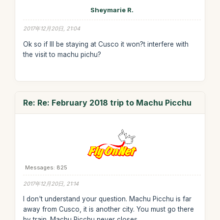
Sheymarie R.
2017年12月20日, 21:04
Ok so if Ill be staying at Cusco it won?t interfere with
the visit to machu pichu?
Re: Re: February 2018 trip to Machu Picchu
Messages: 825
2017年12月20日, 21:14
I don't understand your question. Machu Picchu is far
away from Cusco, it is another city. You must go there
by train. Machu Picchu never closes.