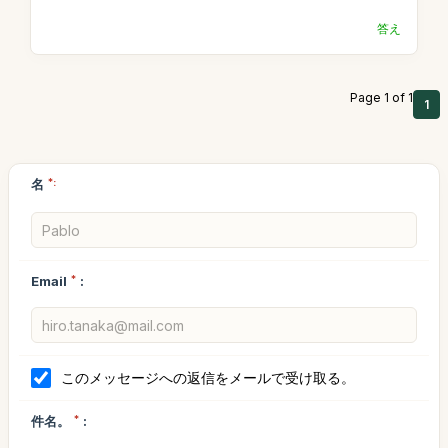
答え
Page 1 of 1
1
名
*:
Email
*
:
このメッセージへの返信をメールで受け取る。
件名。
*
: