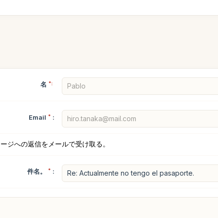
名
*:
Email
*
:
セージへの返信をメールで受け取る。
件名。
*
: