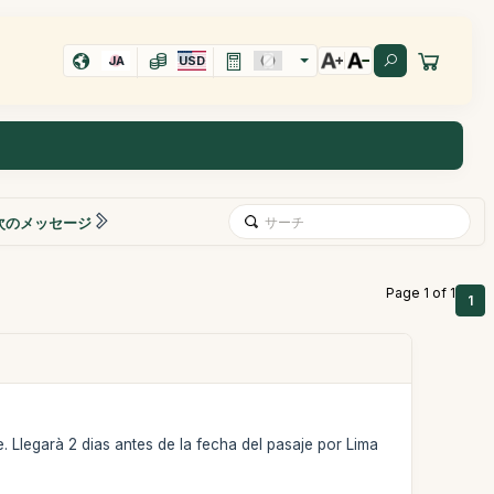
JA
USD
次のメッセージ
Page 1 of 1
1
. Llegarà 2 dias antes de la fecha del pasaje por Lima