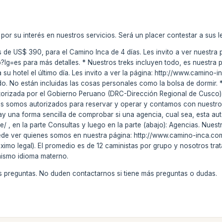
 por su interés en nuestros servicios. Será un placer contestar a sus l
es de US$ 390, para el Camino Inca de 4 días. Les invito a ver nuestra
lg=es para más detalles. * Nuestros treks incluyen todo, es nuestra p
 a su hotel el último día. Les invito a ver la página: http://www.camino-
do. No están incluidas las cosas personales como la bolsa de dormir.
utorizada por el Gobierno Peruano (DRC-Dirección Regional de Cusco
os somos autorizados para reservar y operar y contamos con nuestro 
ay una forma sencilla de comprobar si una agencia, cual sea, esta auto
 , en la parte Consultas y luego en la parte (abajo): Agencias. Nuest
e ver quienes somos en nuestra página: http://www.camino-inca.co
imo legal). El promedio es de 12 caministas por grupo y nosotros tr
ismo idioma materno.
 preguntas. No duden contactarnos si tiene más preguntas o dudas.