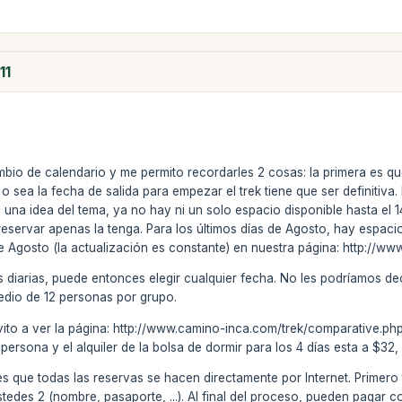
11
bio de calendario y me permito recordarles 2 cosas: la primera es qu
o sea la fecha de salida para empezar el trek tiene que ser definitiv
una idea del tema, ya no hay ni un solo espacio disponible hasta el 1
 reservar apenas la tenga. Para los últimos días de Agosto, hay espaci
de Agosto (la actualización es constante) en nuestra página: http://
s diarias, puede entonces elegir cualquier fecha. No les podríamos d
edio de 12 personas por grupo.
nvito a ver la página: http://www.camino-inca.com/trek/comparative.ph
 persona y el alquiler de la bolsa de dormir para los 4 días esta a $32
 que todas las reservas se hacen directamente por Internet. Primero ti
 ustedes 2 (nombre, pasaporte, ...). Al final del proceso, pueden pagar