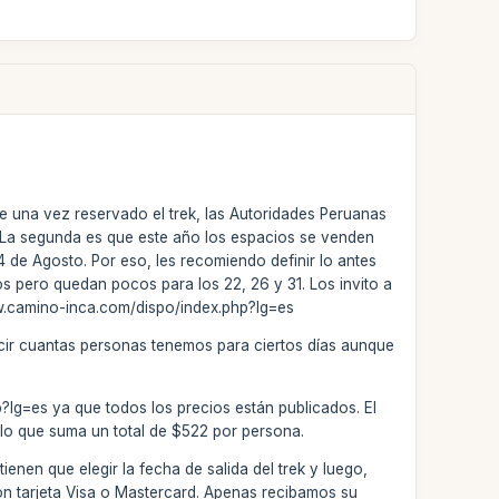
e una vez reservado el trek, las Autoridades Peruanas
a. La segunda es que este año los espacios se venden
4 de Agosto. Por eso, les recomiendo definir lo antes
os pero quedan pocos para los 22, 26 y 31. Los invito a
www.camino-inca.com/dispo/index.php?lg=es
ecir cuantas personas tenemos para ciertos días aunque
p?lg=es ya que todos los precios están publicados. El
, lo que suma un total de $522 por persona.
enen que elegir la fecha de salida del trek y luego,
 con tarjeta Visa o Mastercard. Apenas recibamos su