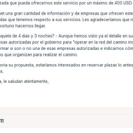
ada que pueda ofrecernos este servicio por un máximo de 400 USD.
rnet una gran cantidad de información y de empresas que ofrecen est
dudas que tenemos respecto a sus servicios. Les agradeceríamos que 
ortuno hacernos llegar.
 paquete de 4 dias y 3 noches? - Aunque hemos visto ya el detalle en s
sas autorizadas por el gobierno para "operar en la red del camino in
formar si son o no una de esas empresas autorizadas e indicarnos c
s que organizan para realizar el camino.
oria su propuesta, estaríamos interesados en reservar plazas lo antes
s.
, le saludan atentamente,
11