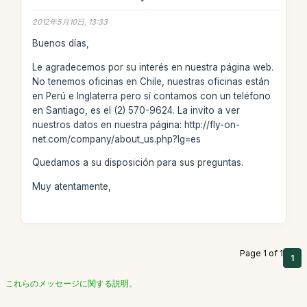
2012年5月10日, 13:33
Buenos días,
Le agradecemos por su interés en nuestra página web.
No tenemos oficinas en Chile, nuestras oficinas están
en Perú e Inglaterra pero sí contamos con un teléfono
en Santiago, es el (2) 570-9624. La invito a ver
nuestros datos en nuestra página: http://fly-on-
net.com/company/about_us.php?lg=es
Quedamos a su disposición para sus preguntas.
Muy atentamente,
Page 1 of 1
1
これらのメッセージに関する説明。