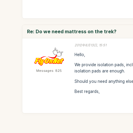
Re: Do we need mattress on the trek?
2012年6月13日, 15:51
Hello,
We provide isolation pads, inc
Messages: 825
isolation pads are enough.
Should you need anything else,
Best regards,