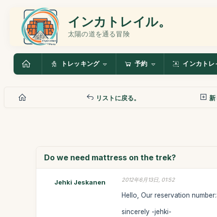
インカトレイル。
太陽の道を通る冒険
トレッキング
予約
インカトレ
リストに戻る。
新
Do we need mattress on the trek?
2012年6月13日, 01:52
Jehki Jeskanen
Hello, Our reservation number:
sincerely -jehki-