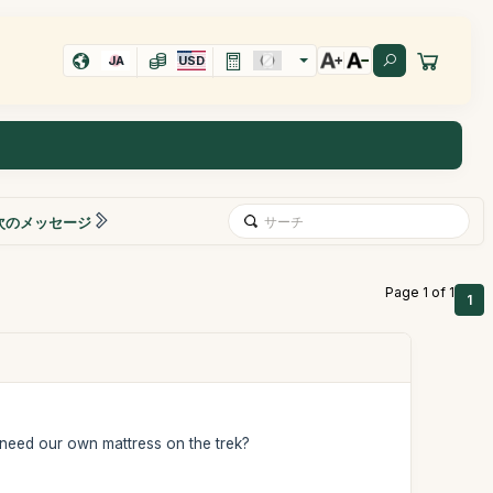
JA
USD
次のメッセージ
Page 1 of 1
1
e need our own mattress on the trek?