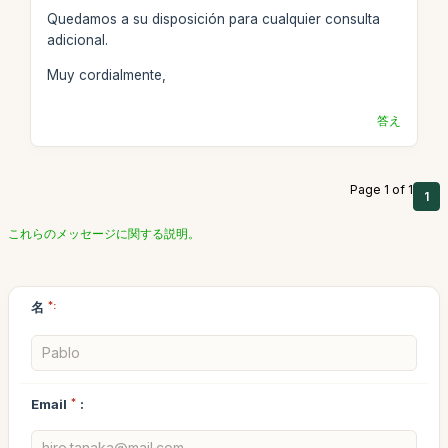
Quedamos a su disposición para cualquier consulta
adicional.
Muy cordialmente,
答え
Page 1 of 1
1
これらのメッセージに関する説明。
名
*:
Email
*
: