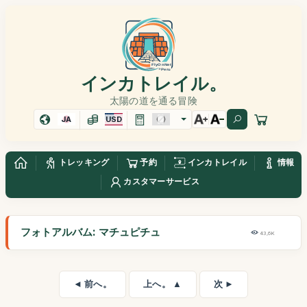
インカトレイル。
太陽の道を通る冒険
JA
USD
トレッキング
予約
インカトレイル
情報
カスタマーサービス
フォトアルバム: マチュピチュ
43,6K
◄ 前へ。
上へ。 ▲
次 ►