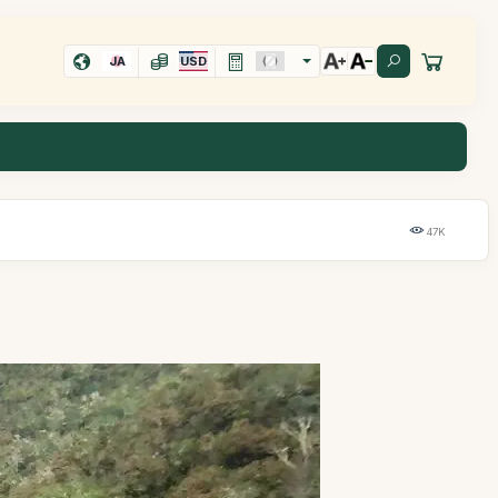
JA
USD
47K