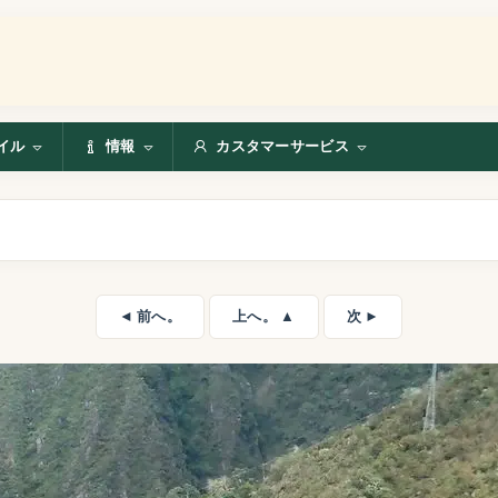
イル
情報
カスタマーサービス
◄ 前へ。
上へ。 ▲
次 ►