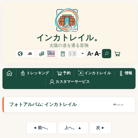
インカトレイル。
太陽の道を通る冒険
JA
USD
トレッキング
予約
インカトレイル
情報
カスタマーサービス
フォトアルバム: インカトレイル
45,7K
◄ 前へ。
上へ。 ▲
次 ►