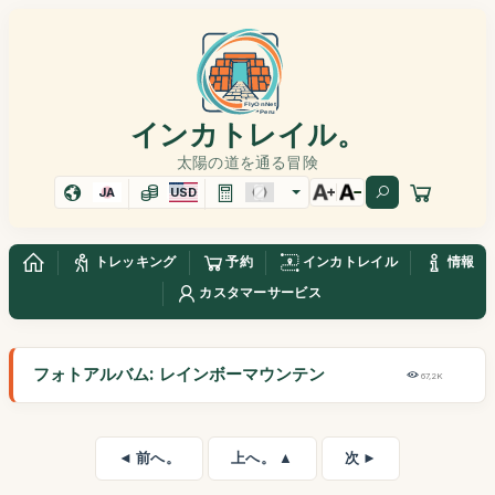
インカトレイル。
太陽の道を通る冒険
JA
USD
トレッキング
予約
インカトレイル
情報
カスタマーサービス
フォトアルバム: レインボーマウンテン
67,2K
◄ 前へ。
上へ。 ▲
次 ►