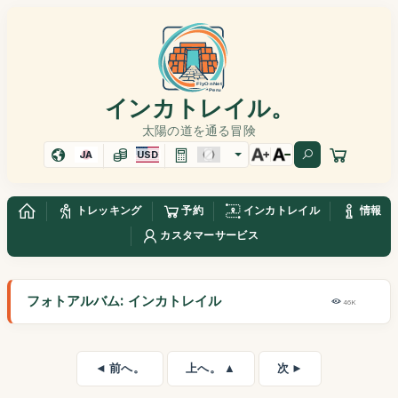
インカトレイル。
太陽の道を通る冒険
JA
USD
トレッキング
予約
インカトレイル
情報
カスタマーサービス
フォトアルバム: インカトレイル
46K
◄ 前へ。
上へ。 ▲
次 ►