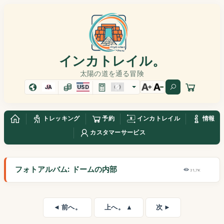
インカトレイル。
太陽の道を通る冒険
JA
USD
トレッキング
予約
インカトレイル
情報
カスタマーサービス
フォトアルバム: ドームの内部
31,7K
◄ 前へ。
上へ。 ▲
次 ►