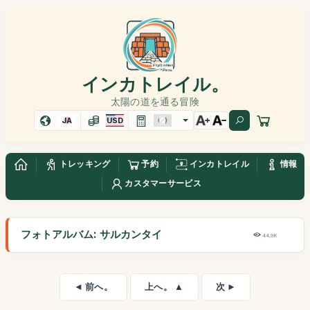
インカトレイル。
太陽の道を通る冒険
JA
USD
トレッキング
予約
インカトレイル
情報
カスタマーサービス
フォトアルバム: サルカンタイ
44,9K
◄ 前へ。
上へ。 ▲
次 ►