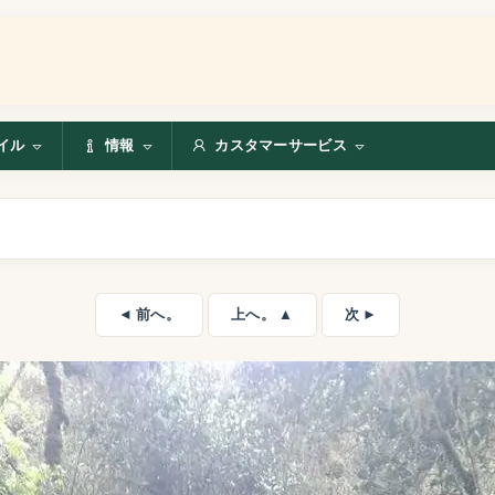
イル
情報
カスタマーサービス
◄ 前へ。
上へ。 ▲
次 ►