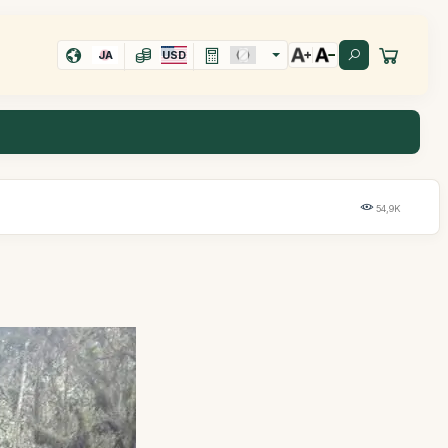
JA
USD
54,9K