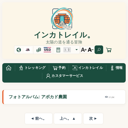
インカトレイル。
太陽の道を通る冒険
JA
USD
トレッキング
予約
インカトレイル
情報
カスタマーサービス
フォトアルバム: アボカド農園
31,6K
◄ 前へ。
上へ。 ▲
次 ►