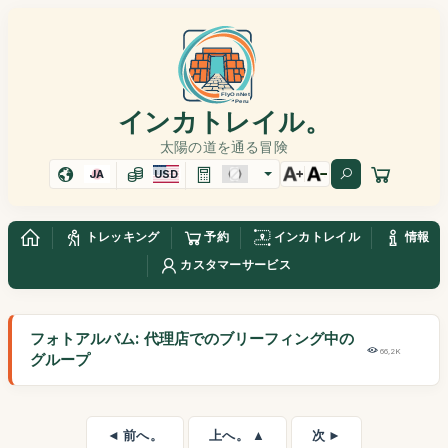
インカトレイル。
太陽の道を通る冒険
JA
USD
トレッキング
予約
インカトレイル
情報
カスタマーサービス
フォトアルバム: 代理店でのブリーフィング中の
66,2K
グループ
◄ 前へ。
上へ。 ▲
次 ►