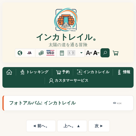
インカトレイル。
太陽の道を通る冒険
JA
USD
トレッキング
予約
インカトレイル
情報
カスタマーサービス
フォトアルバム: インカトレイル
42K
◄ 前へ。
上へ。 ▲
次 ►