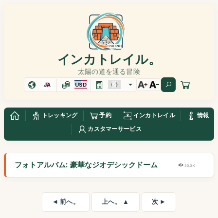
インカトレイル。
太陽の道を通る冒険
JA
USD
トレッキング
予約
インカトレイル
情報
カスタマーサービス
フォトアルバム: 豪華なジオデシックドーム
35,3K
◄ 前へ。
上へ。 ▲
次 ►