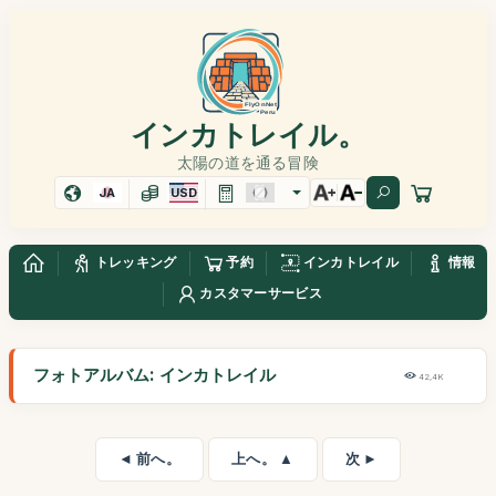
インカトレイル。
太陽の道を通る冒険
JA
USD
トレッキング
予約
インカトレイル
情報
カスタマーサービス
フォトアルバム: インカトレイル
42,4K
◄ 前へ。
上へ。 ▲
次 ►