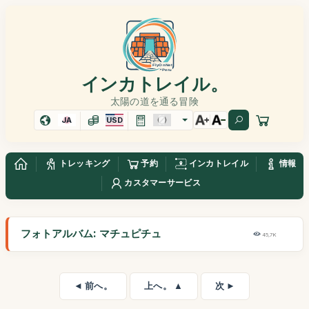
インカトレイル。
太陽の道を通る冒険
JA
USD
トレッキング
予約
インカトレイル
情報
カスタマーサービス
フォトアルバム: マチュピチュ
45,7K
◄ 前へ。
上へ。 ▲
次 ►