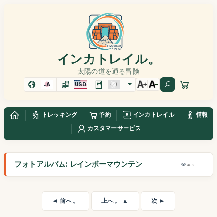
インカトレイル。
太陽の道を通る冒険
JA
USD
トレッキング
予約
インカトレイル
情報
カスタマーサービス
フォトアルバム: レインボーマウンテン
48K
◄ 前へ。
上へ。 ▲
次 ►