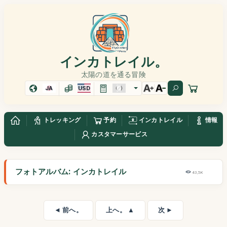
インカトレイル。
太陽の道を通る冒険
JA
USD
トレッキング
予約
インカトレイル
情報
カスタマーサービス
フォトアルバム: インカトレイル
43,5K
◄ 前へ。
上へ。 ▲
次 ►