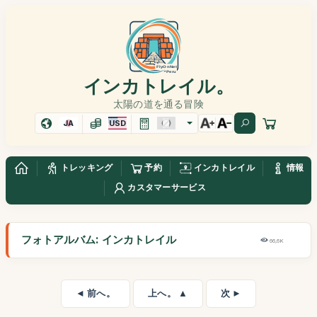
インカトレイル。
太陽の道を通る冒険
JA
USD
トレッキング
予約
インカトレイル
情報
カスタマーサービス
フォトアルバム: インカトレイル
66,6K
◄ 前へ。
上へ。 ▲
次 ►