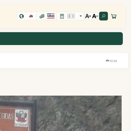
JA
USD
67,4K