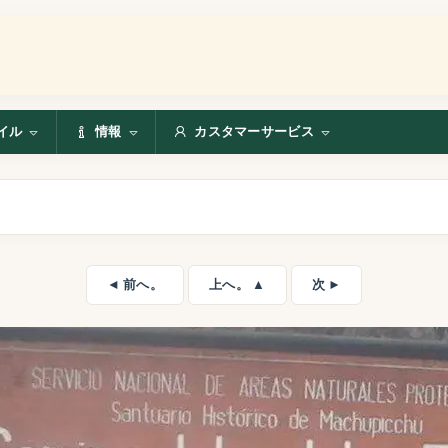
イル
情報
カスタマーサービス
◄ 前へ。
上へ。 ▲
次 ►