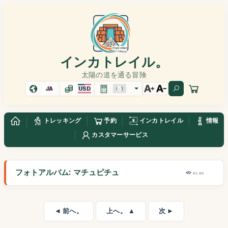
インカトレイル。
太陽の道を通る冒険
JA
USD
トレッキング
予約
インカトレイル
情報
カスタマーサービス
フォトアルバム: マチュピチュ
43,4K
◄ 前へ。
上へ。 ▲
次 ►