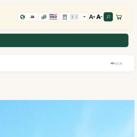
JA
USD
67,7K