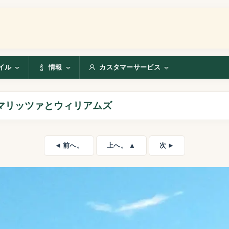
イル
情報
カスタマーサービス
るマリッツァとウィリアムズ
◄ 前へ。
上へ。 ▲
次 ►