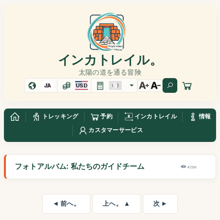
インカトレイル。
太陽の道を通る冒険
JA
USD
トレッキング
予約
インカトレイル
情報
カスタマーサービス
フォトアルバム: 私たちのガイドチーム
47,6K
◄ 前へ。
上へ。 ▲
次 ►