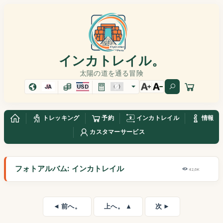
インカトレイル。
太陽の道を通る冒険
JA
USD
トレッキング
予約
インカトレイル
情報
カスタマーサービス
フォトアルバム: インカトレイル
42,6K
◄ 前へ。
上へ。 ▲
次 ►