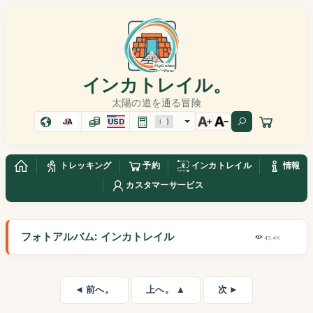
インカトレイル。
太陽の道を通る冒険
JA
USD
トレッキング
予約
インカトレイル
情報
カスタマーサービス
フォトアルバム: インカトレイル
43,4K
◄ 前へ。
上へ。 ▲
次 ►