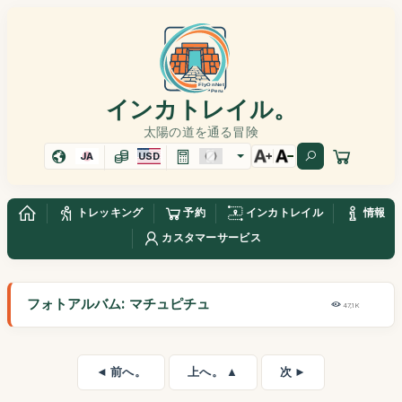
インカトレイル。
太陽の道を通る冒険
JA
USD
トレッキング
予約
インカトレイル
情報
カスタマーサービス
フォトアルバム: マチュピチュ
47,1K
◄ 前へ。
上へ。 ▲
次 ►