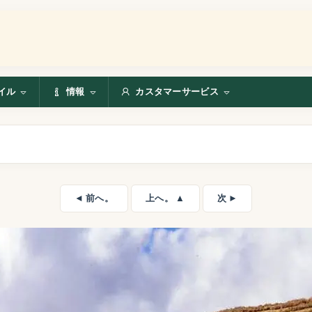
イル
情報
カスタマーサービス
◄ 前へ。
上へ。 ▲
次 ►