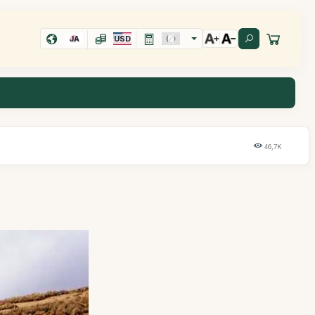
JA
USD
46,7K