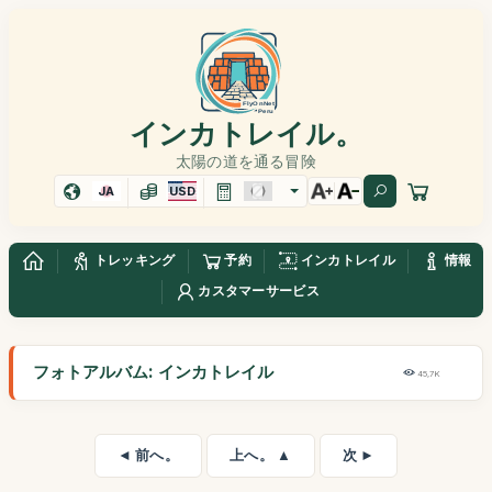
インカトレイル。
太陽の道を通る冒険
JA
USD
トレッキング
予約
インカトレイル
情報
カスタマーサービス
フォトアルバム: インカトレイル
45,7K
◄ 前へ。
上へ。 ▲
次 ►