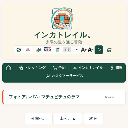
インカトレイル。
太陽の道を通る冒険
JA
USD
トレッキング
予約
インカトレイル
情報
カスタマーサービス
フォトアルバム: マチュピチュのラマ
64,3K
◄ 前へ。
上へ。 ▲
次 ►