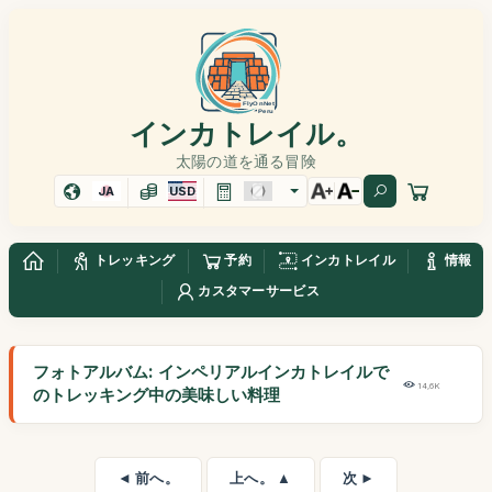
インカトレイル。
太陽の道を通る冒険
JA
USD
トレッキング
予約
インカトレイル
情報
カスタマーサービス
フォトアルバム: インペリアルインカトレイルで
14,6K
のトレッキング中の美味しい料理
◄ 前へ。
上へ。 ▲
次 ►