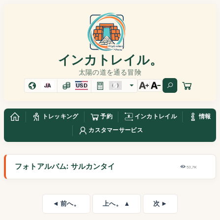
インカトレイル。
太陽の道を通る冒険
JA
USD
トレッキング
予約
インカトレイル
情報
カスタマーサービス
フォトアルバム: サルカンタイ
53,7K
◄ 前へ。
上へ。 ▲
次 ►