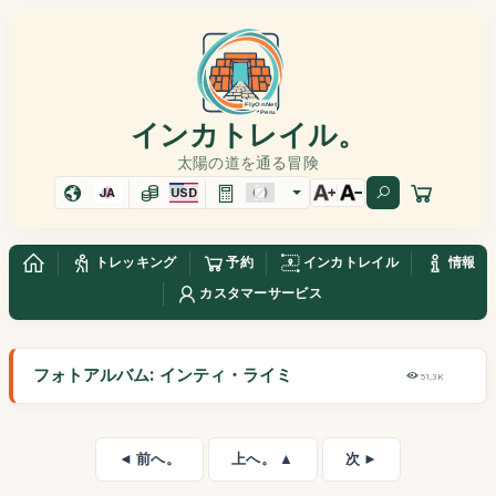
インカトレイル。
太陽の道を通る冒険
JA
USD
トレッキング
予約
インカトレイル
情報
カスタマーサービス
フォトアルバム: インティ・ライミ
51,3K
◄ 前へ。
上へ。 ▲
次 ►